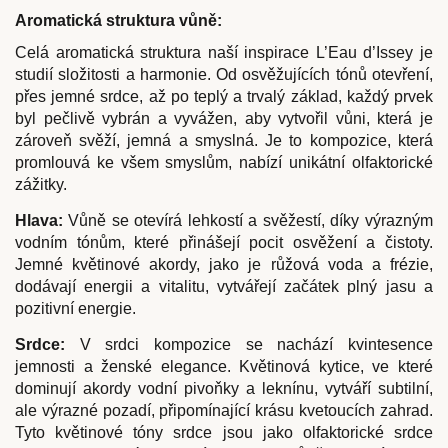
Aromatická struktura vůně:
Celá aromatická struktura naší inspirace L’Eau d’Issey je
studií složitosti a harmonie. Od osvěžujících tónů otevření,
přes jemné srdce, až po teplý a trvalý základ, každý prvek
byl pečlivě vybrán a vyvážen, aby vytvořil vůni, která je
zároveň svěží, jemná a smyslná. Je to kompozice, která
promlouvá ke všem smyslům, nabízí unikátní olfaktorické
zážitky.
Hlava:
Vůně se otevírá lehkostí a svěžestí, díky výrazným
vodním tónům, které přinášejí pocit osvěžení a čistoty.
Jemné květinové akordy, jako je růžová voda a frézie,
dodávají energii a vitalitu, vytvářejí začátek plný jasu a
pozitivní energie.
Srdce:
V srdci kompozice se nachází kvintesence
jemnosti a ženské elegance. Květinová kytice, ve které
dominují akordy vodní pivoňky a leknínu, vytváří subtilní,
ale výrazné pozadí, připomínající krásu kvetoucích zahrad.
Tyto květinové tóny srdce jsou jako olfaktorické srdce