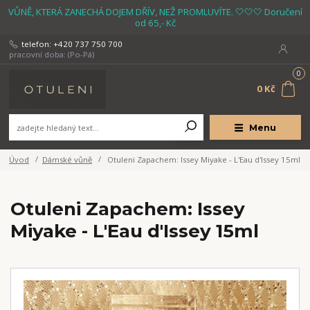
VŮNĚ, KTERÁ ZANECHÁ DOJEM DŘÍV, NEŽ PROMLUVÍTE. 🤍🤍🤍 Doručení
od 65,- Kč
telefon: +420 737 750 700
pracovní doba: (Po-Pá)
0
0 Kč
Menu
Úvod
Dámské vůně
Otuleni Zapachem: Issey Miyake - L'Eau d'Issey 15ml
Otuleni Zapachem: Issey
Miyake - L'Eau d'Issey 15ml