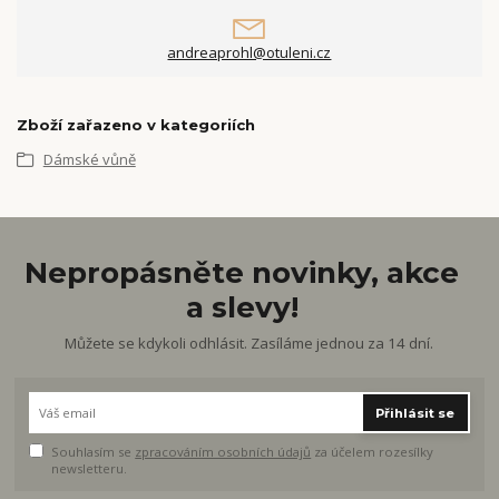
andreaprohl@otuleni.cz
Zboží zařazeno v kategoriích
Dámské vůně
Nepropásněte novinky, akce
a slevy!
Můžete se kdykoli odhlásit. Zasíláme jednou za 14 dní.
Přihlásit se
Souhlasím se
zpracováním osobních údajů
za účelem rozesílky
newsletteru.