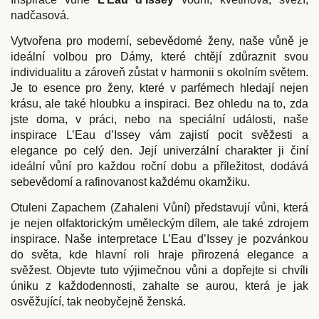
nadčasová.
Vytvořena pro moderní, sebevědomé ženy, naše vůně je
ideální volbou pro Dámy, které chtějí zdůraznit svou
individualitu a zároveň zůstat v harmonii s okolním světem.
Je to esence pro ženy, které v parfémech hledají nejen
krásu, ale také hloubku a inspiraci.
Bez ohledu na to, zda
jste doma, v práci, nebo na speciální události, naše
inspirace L’Eau d’Issey vám zajistí pocit svěžesti a
elegance po celý den. Její univerzální charakter ji činí
ideální vůní pro každou roční dobu a příležitost, dodává
sebevědomí a rafinovanost každému okamžiku.
Otuleni Zapachem (Zahaleni Vůní) představují vůni, která
je nejen olfaktorickým uměleckým dílem, ale také zdrojem
inspirace. Naše interpretace L’Eau d’Issey je pozvánkou
do světa, kde hlavní roli hraje přirozená elegance a
svěžest. Objevte tuto výjimečnou vůni a dopřejte si chvíli
úniku z každodennosti, zahalte se aurou, která je jak
osvěžující, tak neobyčejně ženská.