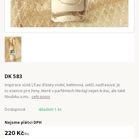
DK 583
Inspirace vůně L’Eau d’Issey vodní, květinová, svěží, nadčasová. Je
to esence pro ženy, které v parfémech hledají nejen krásu, ale také
hloubku a ins...
celý popis
Dostupnost
skladem 1 ks
Nejsme plátci DPH
220 Kč
/
ks