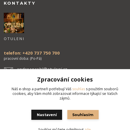
KONTAKTY
O T U L E N I
telefon: +420 737 750 700
pracovní doba: (Po-Pá)
andreaprohl@otuleni.cz
Zpracování cookies
Náš e-shop a partneři potřebují Váš
souhlas
s použitím souborů
cookies, aby Vám mohli zobrazovat informace týkající se Vašich
zájmů.
Upravit sběr cookies.
Nastavení
Souhlasím
Souhlas můžete odmítnout
zde
.