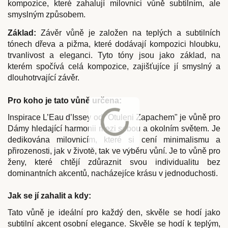
kompozice, které zahalují milovnici vůně subtilním, ale
smyslným způsobem.
Základ:
Závěr vůně je založen na teplých a subtilních
tónech dřeva a pižma, které dodávají kompozici hloubku,
trvanlivost a eleganci. Tyto tóny jsou jako základ, na
kterém spočívá celá kompozice, zajišťujíce jí smyslný a
dlouhotrvající závěr.
Pro koho je tato vůně určena:
Inspirace L’Eau d’Issey od "Otuleni Zapachem" je vůně pro
Dámy hledající harmonii mezi sebou a okolním světem. Je
dedikována milovnicím, které si cení minimalismu a
přirozenosti, jak v životě, tak ve výběru vůní. Je to vůně pro
ženy, které chtějí zdůraznit svou individualitu bez
dominantních akcentů, nacházejíce krásu v jednoduchosti.
Jak se jí zahalit a kdy:
Tato vůně je ideální pro každý den, skvěle se hodí jako
subtilní akcent osobní elegance. Skvěle se hodí k teplým,