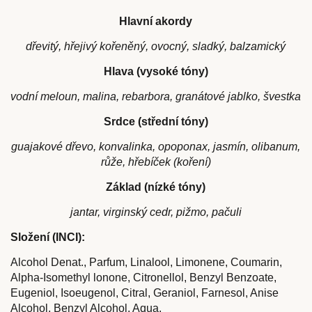
Hlavní akordy
dřevitý, hřejivý kořeněný, ovocný, sladký, balzamický
Hlava (vysoké tóny)
vodní meloun, malina, rebarbora, granátové jablko, švestka
Srdce (střední tóny)
guajakové dřevo, konvalinka, opoponax, jasmín, olibanum,
růže, hřebíček (koření)
Základ (nízké tóny)
jantar, virginský cedr, pižmo, pačuli
Složení (INCI):
Alcohol Denat., Parfum, Linalool, Limonene, Coumarin,
Alpha-Isomethyl lonone, Citronellol, Benzyl Benzoate,
Eugeniol, Isoeugenol, Citral, Geraniol, Farnesol, Anise
Alcohol, Benzyl Alcohol, Aqua.