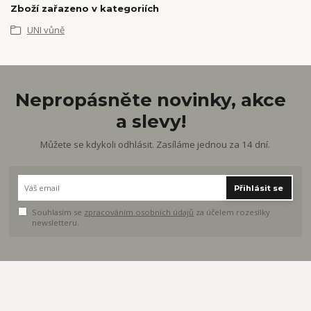
Zboží zařazeno v kategoriích
UNI vůně
Nepropásněte novinky, akce
a slevy!
Můžete se kdykoli odhlásit. Zasíláme jednou za 14 dní.
Přihlásit se
Souhlasím se
zpracováním osobních údajů
za účelem rozesílky
newsletteru.