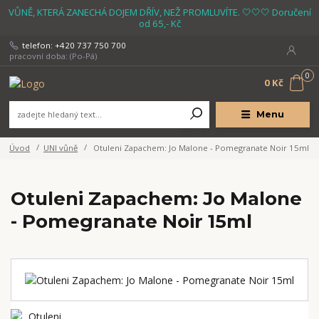
VŮNĚ, KTERÁ ZANECHÁ DOJEM DŘÍV, NEŽ PROMLUVÍTE. 🤍🤍🤍 Doručení
od 65,- Kč
telefon: +420 737 750 700
pracovní doba: (Po-Pá)
0
0 Kč
Menu
Úvod
UNI vůně
Otuleni Zapachem: Jo Malone - Pomegranate Noir 15ml
Otuleni Zapachem: Jo Malone
- Pomegranate Noir 15ml