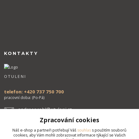
KONTAKTY
O T U L E N I
telefon: +420 737 750 700
pracovní doba: (Po-Pá)
andreaprohl@otuleni.cz
Zpracování cookies
Náš e-shop a partneři potřebují Váš
souhlas
s použitím souborů
cookies, aby Vám mohli zobrazovat informace týkající se Vašich