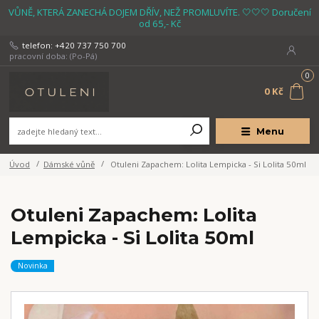
VŮNĚ, KTERÁ ZANECHÁ DOJEM DŘÍV, NEŽ PROMLUVÍTE. 🤍🤍🤍 Doručení
od 65,- Kč
telefon: +420 737 750 700
pracovní doba: (Po-Pá)
0
0 Kč
Menu
Úvod
Dámské vůně
Otuleni Zapachem: Lolita Lempicka - Si Lolita 50ml
Otuleni Zapachem: Lolita
Lempicka - Si Lolita 50ml
Novinka