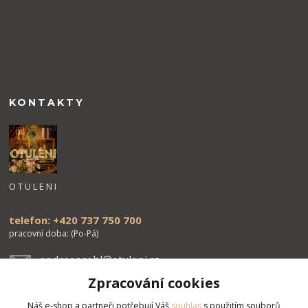
KONTAKTY
O T U L E N I
telefon: +420 737 750 700
pracovní doba: (Po-Pá)
andreaprohl@otuleni.cz
Zpracování cookies
Náš e-shop a partneři potřebují Váš
souhlas
s použitím souborů