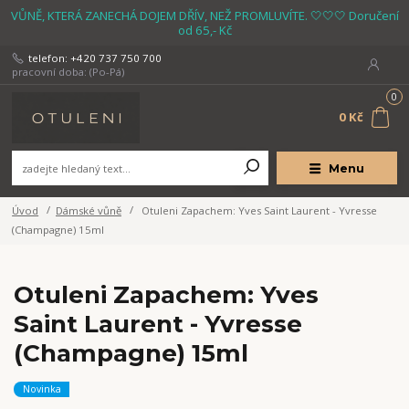
VŮNĚ, KTERÁ ZANECHÁ DOJEM DŘÍV, NEŽ PROMLUVÍTE. 🤍🤍🤍 Doručení
od 65,- Kč
telefon: +420 737 750 700
pracovní doba: (Po-Pá)
0
0 Kč
Menu
Úvod
Dámské vůně
Otuleni Zapachem: Yves Saint Laurent - Yvresse
(Champagne) 15ml
Otuleni Zapachem: Yves
Saint Laurent - Yvresse
(Champagne) 15ml
Novinka