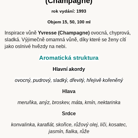
(Champagne)
rok vydání: 1993
Objem 15, 50, 100 ml
Inspirace vůně
Yvresse (Champagne)
ovocná, chyprová,
sladká. Výjimečně omamná vůně, díky které se ženy cítí
jako oslnivé hvězdy na nebi.
Aromatická struktura
Hlavní akordy
ovocný, pudrový, sladký, dřevitý, hřejivě kořeněný
Hlava
meruňka, anýz, broskev, máta, kmín, nektarinka
Srdce
konvalinka, karafiát, skořice, růžový olej, liči, kosatec,
jasmín, fialka, růže