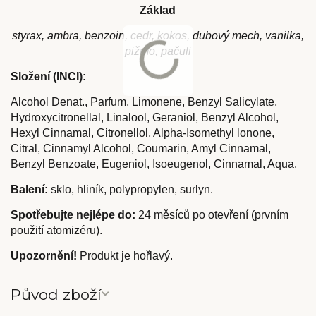
Základ
styrax, ambra, benzoin, cedr, kokos, dubový mech, vanilka,
pižmo, pačuli
Složení (INCI):
Alcohol Denat., Parfum, Limonene, Benzyl Salicylate,
Hydroxycitronellal, Linalool, Geraniol, Benzyl Alcohol,
Hexyl Cinnamal, Citronellol, Alpha-Isomethyl lonone,
Citral, Cinnamyl Alcohol, Coumarin, Amyl Cinnamal,
Benzyl Benzoate, Eugeniol, Isoeugenol, Cinnamal, Aqua.
Balení:
sklo, hliník, polypropylen, surlyn.
Spotřebujte nejlépe do:
24 měsíců po otevření (prvním
použití atomizéru).
Upozornění!
Produkt je hořlavý.
Původ zboží