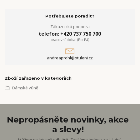
Potřebujete poradit?
Zákaznická podpora
telefon: +420 737 750 700
pracovní doba: (Po-Pá)
andreaprohl@otuleni.cz
Zboží zařazeno v kategoriích
Dámské vůně
Nepropásněte novinky, akce
a slevy!
Můžete se kdykoli odhlásit. Zasíláme jednou za 14 dní.